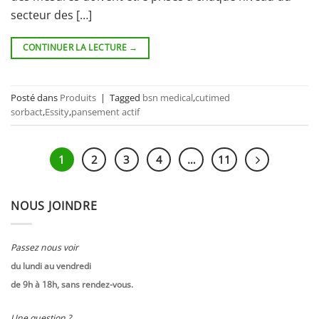
secteur des […]
CONTINUER LA LECTURE
→
Posté dans
Produits
|
Tagged
bsn medical
,
cutimed
sorbact
,
Essity
,
pansement actif
1
2
3
4
…
11
NOUS JOINDRE
Passez nous voir
du lundi au vendredi
de 9h à 18h, sans rendez-vous.
Une question ?