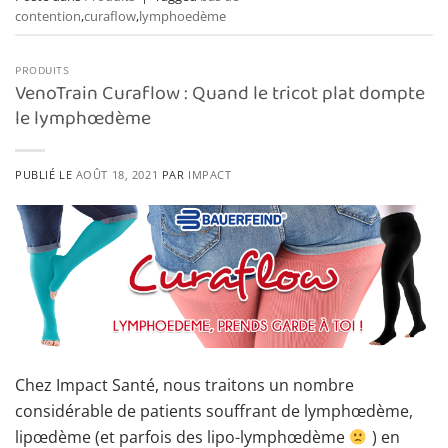
contention
,
curaflow
,
lymphoedème
PRODUITS
VenoTrain Curaflow : Quand le tricot plat dompte
le lymphœdème
PUBLIÉ LE
AOÛT 18, 2021
PAR
IMPACT
Chez Impact Santé, nous traitons un nombre
considérable de patients souffrant de lymphœdème,
lipœdème (et parfois des lipo-lymphœdème
) en