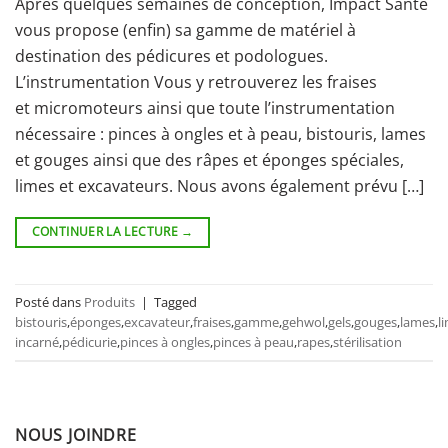
Après quelques semaines de conception, Impact Santé
vous propose (enfin) sa gamme de matériel à
destination des pédicures et podologues.
L’instrumentation Vous y retrouverez les fraises
et micromoteurs ainsi que toute l’instrumentation
nécessaire : pinces à ongles et à peau, bistouris, lames
et gouges ainsi que des râpes et éponges spéciales,
limes et excavateurs. Nous avons également prévu […]
CONTINUER LA LECTURE
→
Posté dans
Produits
|
Tagged
bistouris
,
éponges
,
excavateur
,
fraises
,
gamme
,
gehwol
,
gels
,
gouges
,
lames
,
l
incarné
,
pédicurie
,
pinces à ongles
,
pinces à peau
,
rapes
,
stérilisation
NOUS JOINDRE