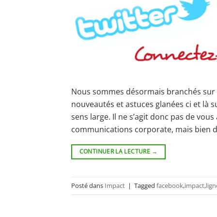
Nous sommes désormais branchés sur le
nouveautés et astuces glanées ci et là s
sens large. Il ne s’agit donc pas de vo
communications corporate, mais bien d’
CONTINUER LA LECTURE
→
Posté dans
Impact
|
Tagged
facebook
,
impact
,
lign